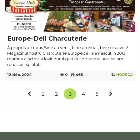
Europe-Deli Charcuterie
À propos de nous Bine ati venit, bine ati intrat, bine o s-aveti!
Magazinul nostru Charcuterie Europedeli s-a nascut in 2013
toamna cind ne-a lovit dorul gustului de-acasa! Asa ca am
renascut spiritul...
12 déc. 2024
0
465
HORECA
1
2
3
4
5