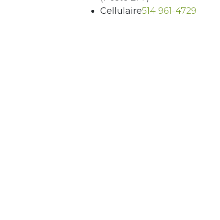
Cellulaire
514 961-4729
Courriel
Envoyer un messa
Adresse
7171, rue Jean-Talo
Montréal (Québec)
H1M 3N2
in
Finanes
Communauté d'Affaires 