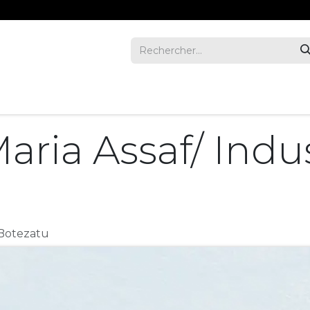
REVUE
ENTREPRISES
INVESTORS
NOUS JOIND
aria Assaf/ Indus
Botezatu