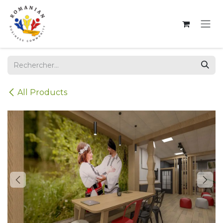
Se rendre au contenu
All Products