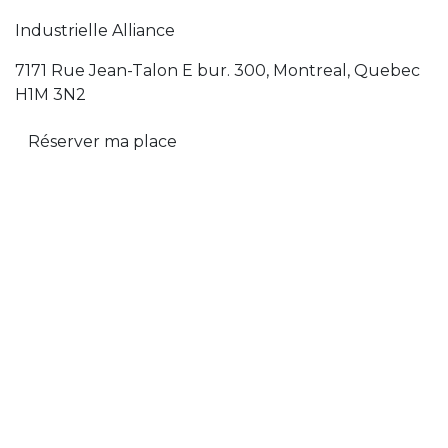
Industrielle Alliance
7171 Rue Jean-Talon E bur. 300, Montreal, Quebec
H1M 3N2
Réserver ma place
Informations sur l'événement
Lieu
7171 Rue Jean-Talon E bur. 300, Montreal, Quebec
H1M 3N2