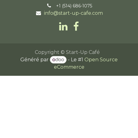
+1 (514) 686-1075
info@start-up-cafe.com
Copyright © Start-Up Café
Généré par
- Le #1
Open Source
eCommerce