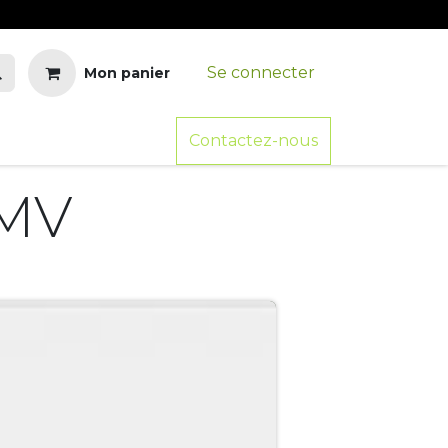
Se connecter
Mon panier
RE
PODCASTS
EMPLOIS
Contactez-nous
FESTIVAL ROUMAIN
DEV
MV