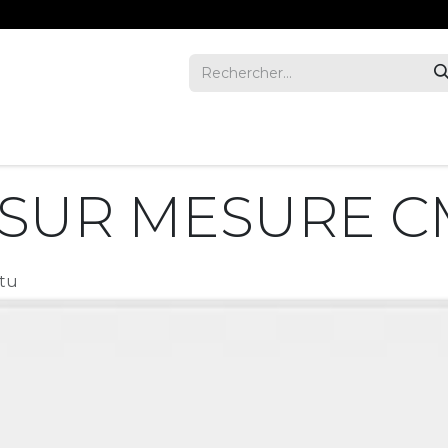
REVUE
ENTREPRISES
INVESTORS
NOUS JOIND
 SUR MESURE C
atu